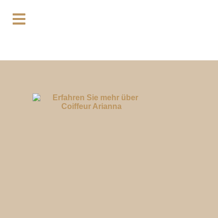
Neu bei uns im Salon: Exklusive Produkte von LA
BIOSTHETIQUE für noch mehr Pflege und
Schönheit!